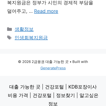
복지원금은 정부가 시민의 경제적 부담을
덜어주고, …
Read more
Categories
생활정보
Tags
민생회복지원금
© 2026 2금융권 대출 가능한 곳
• Built with
GeneratePress
대출 가능한 곳
|
건강포털
|
KDB포장이사
비용 가격
|
건강포털
|
정보찾기
|
알고싶은
정보